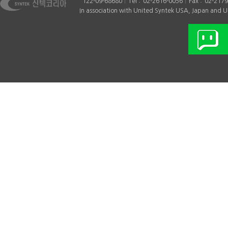
122-09-68680
Tel
02-2616-0056
Fax
02-2179
가스용(LNG, LPG) 솔레노...
2022-11-03
In association with United Syntek USA, Japan and
[누리호 발사 성공 !! ] ...
2022-06-24
누리호 발사 !!!
2021-10-22
동영상 == 한국형 발사...
2021-08-12
밸브 설치시 주의사항 ...
2021-01-12
Legend award introduction
2020-06-17
미국 미드코수출분 / 20...
2020-01-17
2019 Seoul Gaels
2019-12-16
2019 Asian Gaelic Games !!!
2019-10-31
초저온 신규시장인 Cryo...
2019-08-03
국내 화력발전소의 미...
2019-08-02
한국형 발사체 "누리호...
2018-12-03
STA32C series 고압용 (내...
2018-05-30
2way, 상시열림 솔밸브 ...
2018-04-06
미국 미드코수출분 / ...
2018-03-19
해수(Sea water)용 ATEX방...
2017-12-04
Seoul Gaels Men’s A team won...
2017-11-23