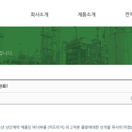
회사소개
제품소개
견
합니다.
완료!
15년 년간계약 제품인 버너부품 (카드리지) 의 2차분 물량에대한 선적을 무사히 마쳤