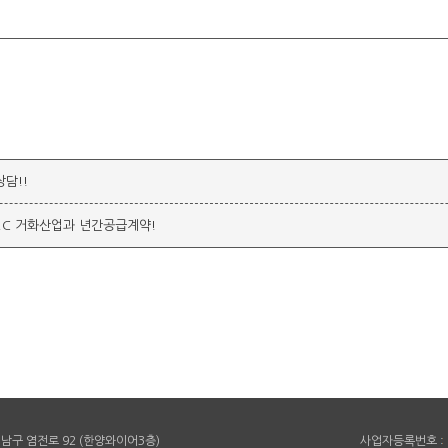
상담!!
TS22C 거화산업과 년간공급계약!
남구 염전로 92 (한양와이어3층)
사업자등록번호