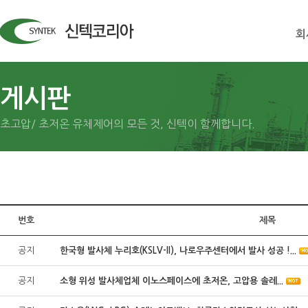
회
게시판
초고압/ 초저온 유체제어의 모든 것, 신텍이 함께합니다.
번호
제목
공지
한국형 발사체 누리호(KSLV-II), 나로우주센터에서 발사 성공 !...
공지
소형 위성 발사체업체 이노스페이스에 초저온, 고압용 솔레...