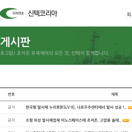
회
게시판
초고압/ 초저온 유체제어의 모든 것, 신텍이 함께합니다.
번호
제목
공지
한국형 발사체 누리호(KSLV-II), 나로우주센터에서 발사 성공 !...
공지
소형 위성 발사체업체 이노스페이스에 초저온, 고압용 솔레...