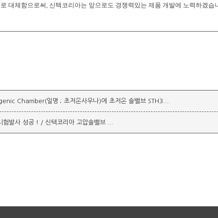
으로 대체함으로써, 신텍코리아는 앞으로도 경쟁력있는 제품 개발에 노력하겠습
nic Chamber(일명 ; 초저온사우나)에 초저온 솔밸브 STH3...
험발사 성공 ! / 신텍코리아 고압솔밸브 ...