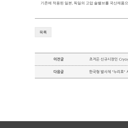
기존에 적용된 일본, 독일의 고압 솔밸브를 국산제품
목록
이전글
초저온 신규시장인 Cryoge
다음글
한국형 발사체 "누리호" 시