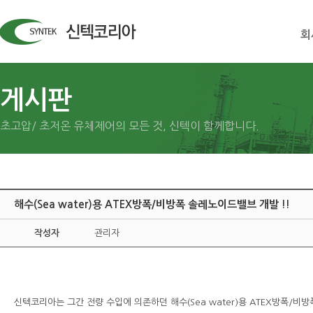
회
게시판
초고압/ 초저온 유체제어의 모든 것, 신텍이 함께합니다.
해수(Sea water)용 ATEX방폭/비방폭 솔레노이드밸브 개발 !!
작성자
관리자
신텍코리아는 그간 전량 수입에 의존하던 해수(Sea water)용 ATEX방폭/