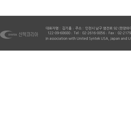
대표자명
김기홍
주소
인천시 남구 염전로 92 (한양와
122-09-68680
Tel
02-2616-0056
Fax
02-2179
In association with United Syntek USA, Japan and