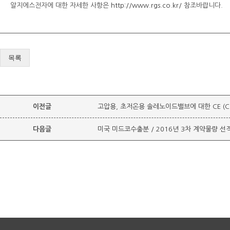
알지에스전자에 대한 자세한 사항은
http://www.rgs.co.kr/
참조바랍니다.
목록
이전글
고압용, 초저온용 솔레노이드밸브에 대한 CE (Certif
다음글
미국 미드코수출분 / 2016년 3차 계약물량 선